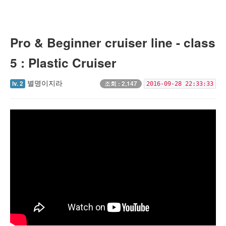
Pro & Beginner cruiser line - class
5 : Plastic Cruiser
별명이지라
lv. 2
조회 : 2,147
2016-09-28 22:33:33