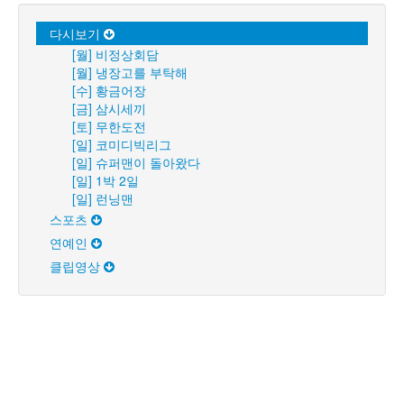
다시보기
[월] 비정상회담
[월] 냉장고를 부탁해
[수] 황금어장
[금] 삼시세끼
[토] 무한도전
[일] 코미디빅리그
[일] 슈퍼맨이 돌아왔다
[일] 1박 2일
[일] 런닝맨
스포츠
연예인
클립영상