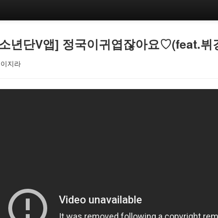
소년단V앱] 정국이귀엽잖아요♡(feat.뷔
이지라