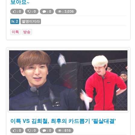
보아요~
: 0
: 0
: 0
: 3,036
lv. 2
별명이지라
이특
방송
이특 VS 김희철, 최후의 카드뽑기 '필살대결'
: 0
: 0
: 0
: 816