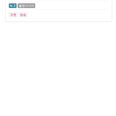
lv. 2
별명이지라
규현
방송