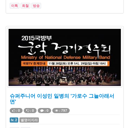
이특
희철
방송
슈퍼주니어 이성민 일병의 '가로수 그늘아래서
면'
: 0
: 0
: 0
: 797
lv. 2
별명이지라