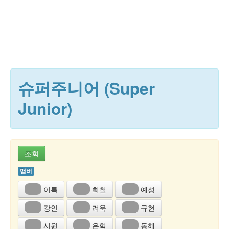
슈퍼주니어 (Super
Junior)
조회
맴버
이특
희철
예성
강인
려욱
규현
시원
은혁
동해