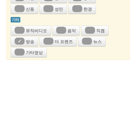
신동
성민
한경
기타
뮤직비디오
음악
직캠
방송
더 프렌즈
뉴스
✓
기타영상