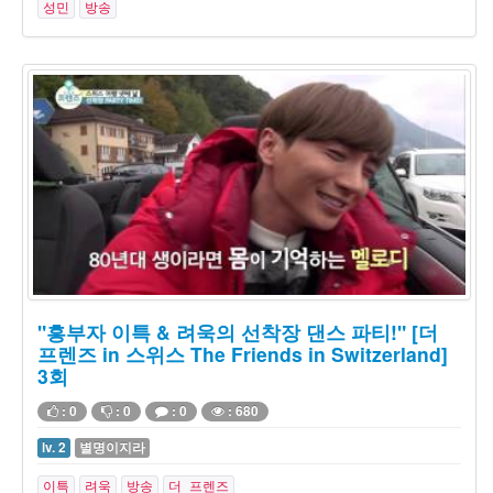
성민
방송
"흥부자 이특 & 려욱의 선착장 댄스 파티!" [더
프렌즈 in 스위스 The Friends in Switzerland]
3회
: 0
: 0
: 0
: 680
lv. 2
별명이지라
이특
려욱
방송
더 프렌즈