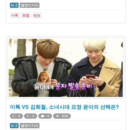
lv. 2
별명이지라
이특
희철
방송
이특 VS 김희철, 소녀시대 요정 윤아의 선택은?
: 0
: 0
: 0
: 830
lv. 2
별명이지라