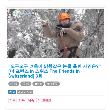
"오구오구 려욱이 닭똥같은 눈물 흘린 사연은?"
[더 프렌즈 in 스위스 The Friends in
Switzerland] 3회
: 0
: 0
: 0
: 677
lv. 2
별명이지라
이특
려욱
방송
더 프렌즈