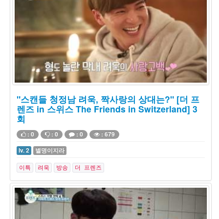
"스캔들 청정남 려욱, 짝사랑의 상대는?" [더 프
렌즈 in 스위스 The Friends in Switzerland] 3
회
: 0
: 0
: 0
: 679
lv. 2
별명이지라
이특
려욱
방송
더 프렌즈