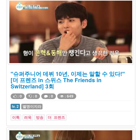
"슈퍼주니어 데뷔 10년, 이제는 말할 수 있다!"
[더 프렌즈 in 스위스 The Friends in
Switzerland] 3회
: 0
: 0
: 0
: 649
lv. 2
별명이지라
이특
려욱
방송
더 프렌즈