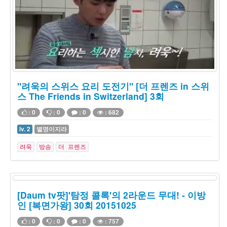
"려욱의 스위스 요리 도전기" [더 프렌즈 in 스위
스 The Friends in Switzerland] 3회
: 0
: 0
: 0
: 682
lv. 2
별명이지라
려욱
방송
더 프렌즈
[Daum tv팟]'탐정 콜록'의 2라운드 무대! - 이방
인 [복면가왕] 30회 20151025
: 0
: 0
: 0
: 757