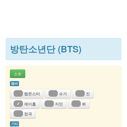
방탄소년단 (BTS)
조회
멤버
랩몬스터
슈가
진
제이홉
지민
뷔
✓
정국
기타