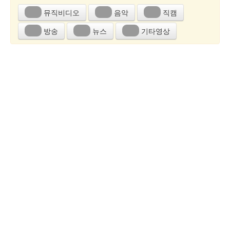
뮤직비디오
음악
직캠
방송
뉴스
기타영상