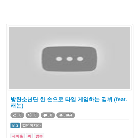
방탄소년단 한 손으로 타일 게임하는 김뷔 (feat.
캐논)
: 0
: 0
: 0
: 864
lv. 2
별명이지라
제이홉
뷔
방송