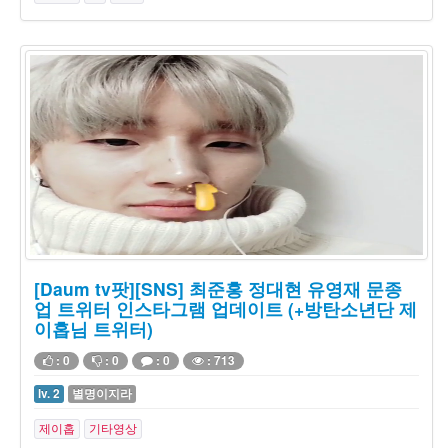
[Daum tv팟][SNS] 최준홍 정대현 유영재 문종
업 트위터 인스타그램 업데이트 (+방탄소년단 제
이홉님 트위터)
: 0
: 0
: 0
: 713
lv. 2
별명이지라
제이홉
기타영상