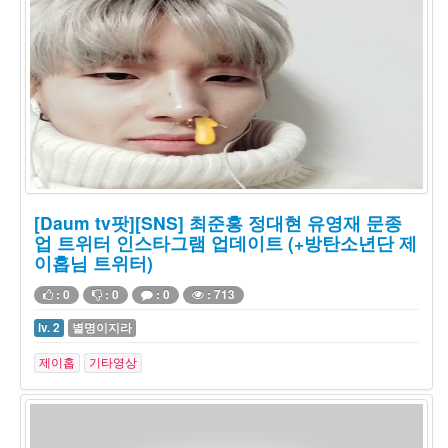
[Daum tv팟][SNS] 최준홍 정대현 유영재 문종
업 트위터 인스타그램 업데이트 (+방탄소년단 제
이홉님 트위터)
: 0
: 0
: 0
: 713
lv. 2
별명이지라
제이홉
기타영상