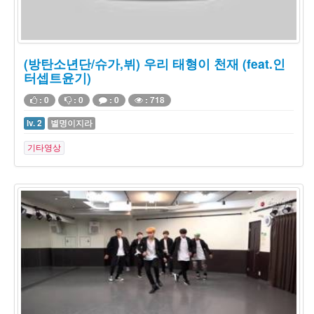
(방탄소년단/슈가,뷔) 우리 태형이 천재 (feat.인
터셉트윤기)
: 0
: 0
: 0
: 718
lv. 2
별명이지라
기타영상