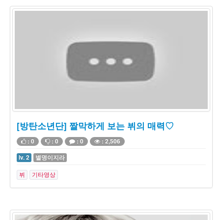
[방탄소년단] 짤막하게 보는 뷔의 매력♡
: 0
: 0
: 0
: 2,506
lv. 2
별명이지라
뷔
기타영상