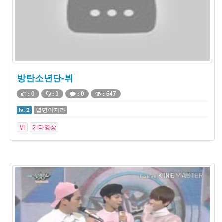
방탄소년단-뷔
: 0
: 0
: 0
: 647
lv. 2
별명이지라
뷔
기타영상