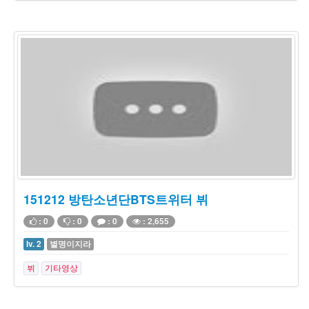
151212 방탄소년단BTS트위터 뷔
: 0
: 0
: 0
: 2,655
lv. 2
별명이지라
뷔
기타영상