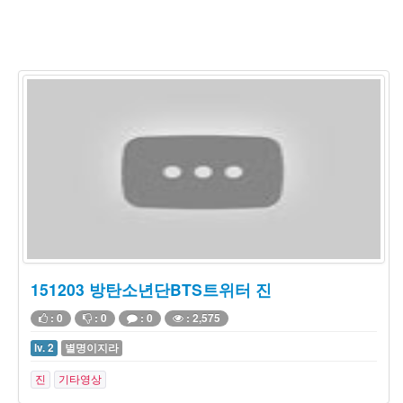
151203 방탄소년단BTS트위터 진
: 0
: 0
: 0
: 2,575
lv. 2
별명이지라
진
기타영상