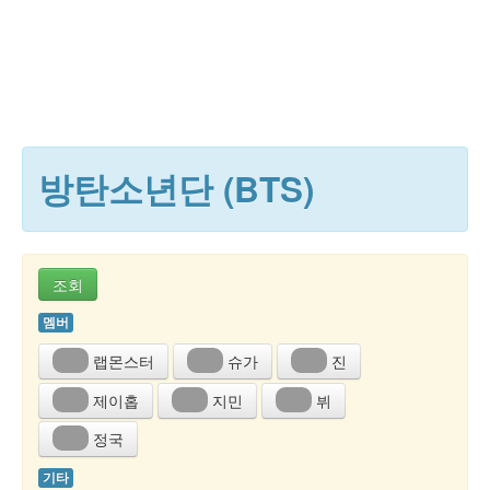
방탄소년단 (BTS)
조회
멤버
랩몬스터
슈가
진
제이홉
지민
뷔
정국
기타