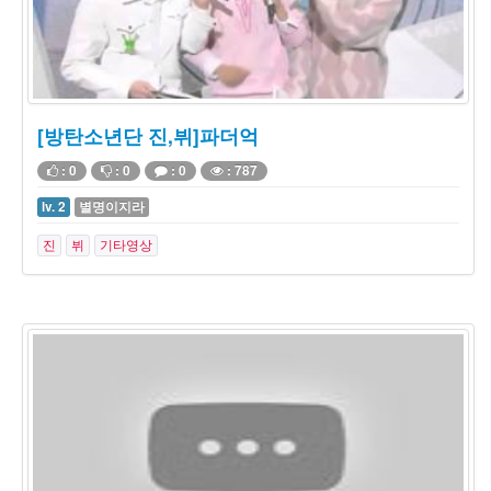
[방탄소년단 진,뷔]파더억
: 0
: 0
: 0
: 787
lv. 2
별명이지라
진
뷔
기타영상