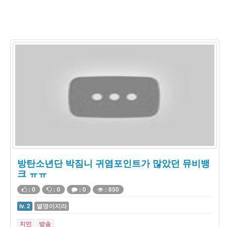
방탄소년단 박짐니 귀염포인트가 많았던 뮤비뱅
크 ㅠㅠ
: 0
: 0
: 0
: 850
lv. 2
별명이지라
지민
방송