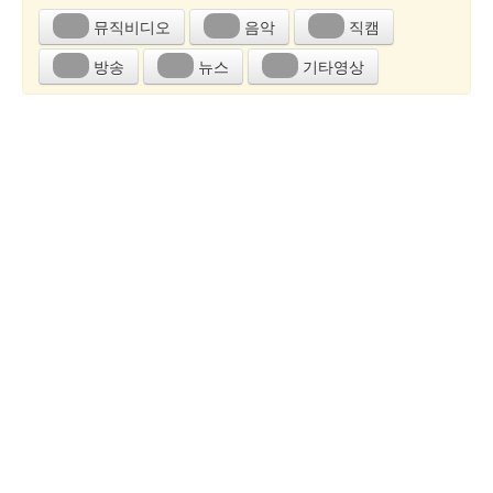
뮤직비디오
음악
직캠
방송
뉴스
기타영상