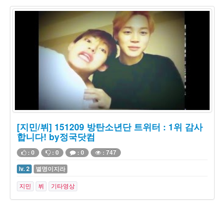
[지민/뷔] 151209 방탄소년단 트위터 : 1위 감사
합니다! by정국닷컴
: 0
: 0
: 0
: 747
lv. 2
별명이지라
지민
뷔
기타영상