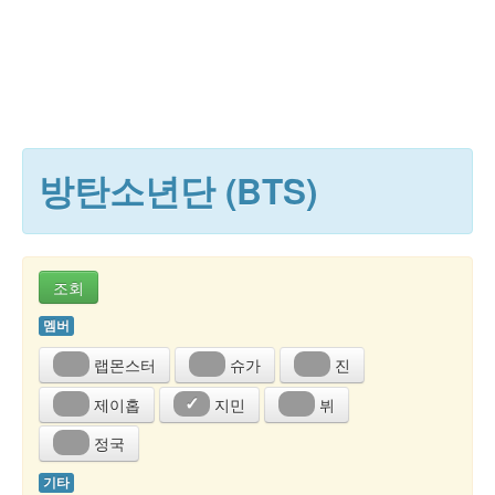
방탄소년단 (BTS)
조회
멤버
랩몬스터
슈가
진
제이홉
지민
뷔
✓
정국
기타