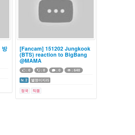
e 방
[Fancam] 151202 Jungkook
(BTS) reaction to BigBang
@MAMA
: 0
: 0
: 0
: 640
lv. 2
별명이지라
정국
직캠