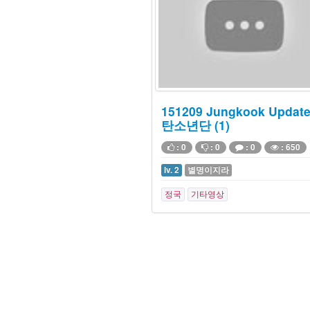
151209 Jungkook Updat
탄소년단 (1)
: 0
: 0
: 0
: 650
lv. 2
별명이지라
정국
기타영상