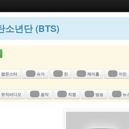
소년단 (BTS)
랩몬스터
슈가
진
제이홉
지민
뮤직비디오
음악
직캠
방송
뉴