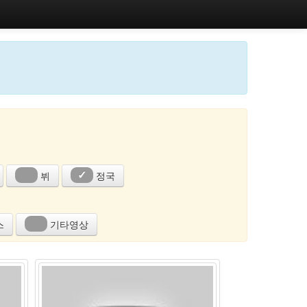
뷔
정국
✓
스
기타영상